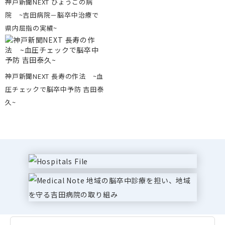
神戸新聞NEXT ひょうごの病
院 ~吉田病院－脳卒中治療で
県内屈指の実績~
神戸新聞NEXT 長寿の作法 ~血
圧チェックで脳卒中予防 吉田泰
久~