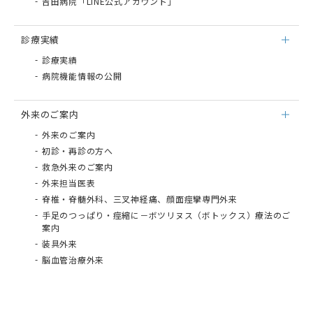
吉田病院「LINE公式アカウント」
診療実績
診療実績
病院機能情報の公開
外来のご案内
外来のご案内
初診・再診の方へ
救急外来のご案内
外来担当医表
脊椎・脊髄外科、三叉神経痛、顔面痙攣専門外来
手足のつっぱり・痙縮に－ボツリヌス（ボトックス）療法のご
案内
装具外来
脳血管治療外来