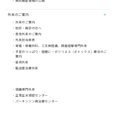
病院機能情報の公開
外来のご案内
外来のご案内
初診・再診の方へ
救急外来のご案内
外来担当医表
脊椎・脊髄外科、三叉神経痛、顔面痙攣専門外来
手足のつっぱり・痙縮に－ボツリヌス（ボトックス）療法のご
案内
装具外来
脳血管治療外来
頭痛専門外来
正常圧⽔頭症センター
パーキンソン病治療センター